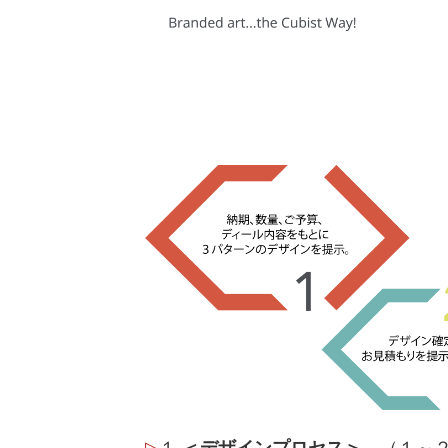
▷
１
＜デザインプロセス＞
（１～