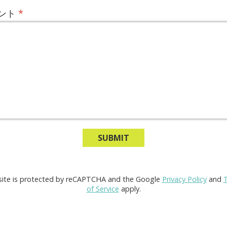
ント
*
site is protected by reCAPTCHA and the Google
Privacy Policy
and
of Service
apply.