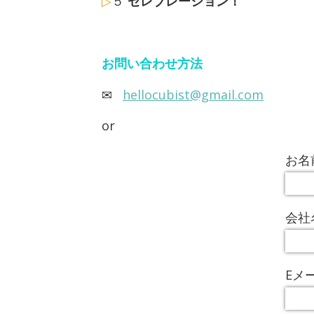
▷
５
セレブレーション！
お問い合わせ方法
✉
hellocubist@gmail.com
or
お名
会社
Eメ